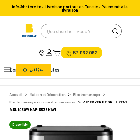
info@bstore.tn • Livraison partout en Tunisie • Paiement à la
livraison
52 962 962
Bons Plans
Nouveautés
صَيَّافِي
Accueil
Maison et Décoration
Electroménager
Electroménager cuisine et accessoires
AIR FRYER ET GRILL 2EN1
4.5L 1450W KAF-5538 KIWI
Disponible