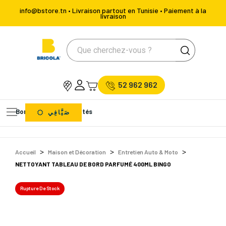
info@bstore.tn • Livraison partout en Tunisie • Paiement à la
livraison
52 962 962
Bons Plans
Nouveautés
صَيَّافِي
Accueil
Maison et Décoration
Entretien Auto & Moto
NETTOYANT TABLEAU DE BORD PARFUMÉ 400ML BINGO
Rupture De Stock