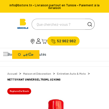
info@bstore.tn • Livraison partout en Tunisie • Paiement à la
livraison
52 962 962
Bons Plans
Nouveautés
صَيَّافِي
Accueil
Maison et Décoration
Entretien Auto & Moto
NETTOYANT UNIVERSEL 750ML U2 KING
Rupture De Stock