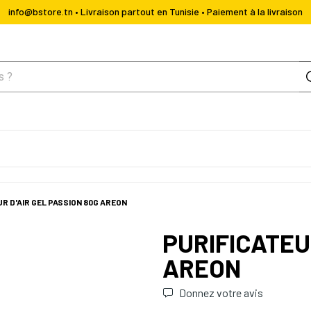
info@bstore.tn • Livraison partout en Tunisie • Paiement à la livraison
R D'AIR GEL PASSION 80G AREON
PURIFICATEU
AREON
Donnez votre avis