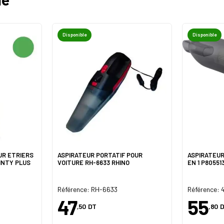
Disponible
Disponible
UR ETRIERS
ASPIRATEUR PORTATIF POUR
ASPIRATEUR
INTY PLUS
VOITURE RH-6633 RHINO
EN 1 P8055
Référence: RH-6633
Référence: 
47
55
,50
DT
,80
D