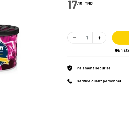
17
,10
TND
En st
Paiement sécurisé
Service client personnel