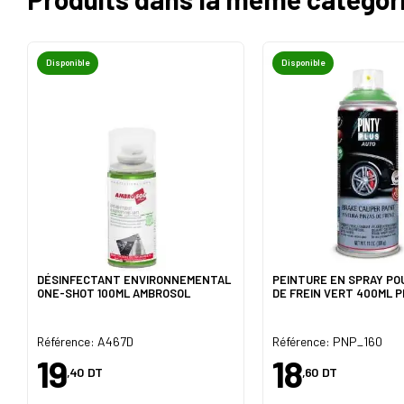
Disponible
Disponible
DÉSINFECTANT ENVIRONNEMENTAL
PEINTURE EN SPRAY PO
ONE-SHOT 100ML AMBROSOL
DE FREIN VERT 400ML P
Référence: A467D
Référence: PNP_160
19
18
,40
DT
,60
DT