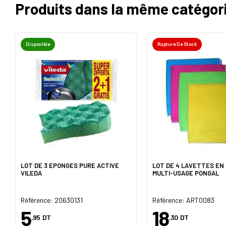
Produits dans la même catégor
Disponible
Rupture De Stock
LOT DE 3 EPONGES PURE ACTIVE
LOT DE 4 LAVETTES EN 
VILEDA
MULTI-USAGE PONGAL
Référence: 20630131
Référence: ART0083
5
18
,95
DT
,30
DT