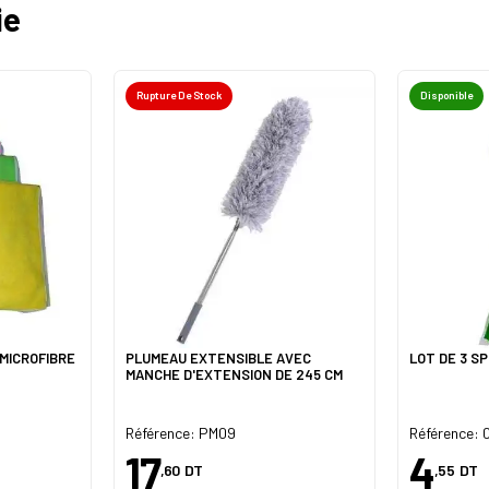
ie
Rupture De Stock
Disponible
MICROFIBRE
PLUMEAU EXTENSIBLE AVEC
LOT DE 3 S
MANCHE D'EXTENSION DE 245 CM
Référence: PM09
Référence:
17
4
,60
DT
,55
DT