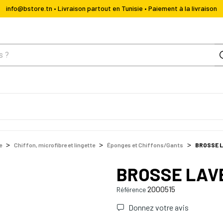
info@bstore.tn • Livraison partout en Tunisie • Paiement à la livraison
e
Chiffon, microfibre et lingette
Éponges et Chiffons/Gants
BROSSE L
BROSSE LAVE
2000515
Référence
Donnez votre avis