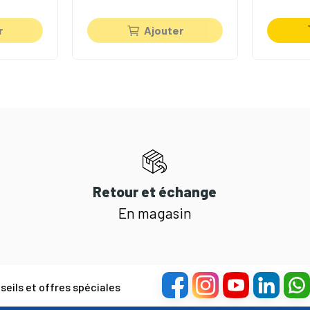
r
Ajouter
Retour et échange
En magasin
eils et offres spéciales