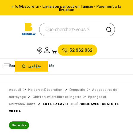
info@bstore.tn • Livraison partout en Tunisie • Paiement à la
livraison
52 962 962
Bons Plans
Nouveautés
صَيَّافِي
Accueil
Maison et Décoration
Droguerie
Accessoires de
nettoyage
Chiffon, microfibre et lingette
Éponges et
Chiffons/Gants
LOT DE 3 LAVETTES ÉPONGE AVEC 1 GRATUITE
VILEDA
Disponible