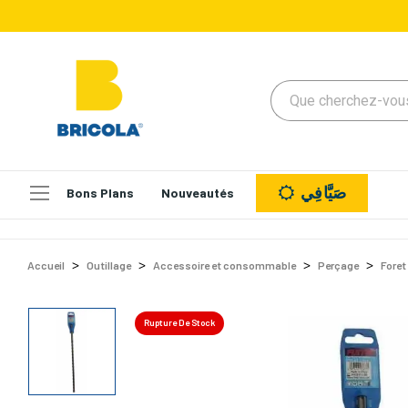
صَيَّافِي
Bons Plans
Nouveautés
Accueil
Outillage
Accessoire et consommable
Perçage
Foret
Rupture De Stock