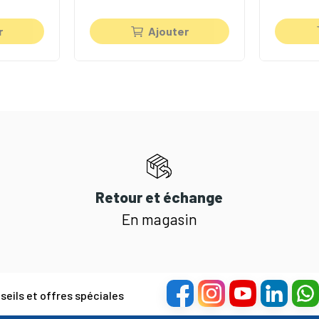
r
Ajouter
Retour et échange
En magasin
eils et offres spéciales