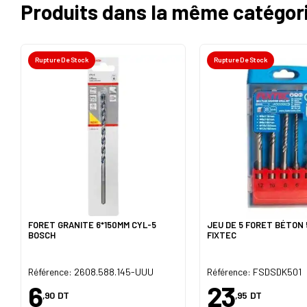
Produits dans la même catégor
Rupture De Stock
Rupture De Stock
FORET GRANITE 6*150MM CYL-5
JEU DE 5 FORET BÉTON 
BOSCH
FIXTEC
Référence: 2608.588.145-UUU
Référence: FSDSDK501
6
23
,90
DT
,95
DT