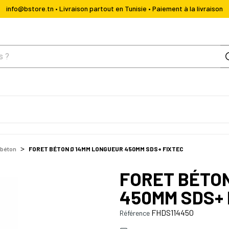
info@bstore.tn • Livraison partout en Tunisie • Paiement à la livraison
 béton
FORET BÉTON Ø 14MM LONGUEUR 450MM SDS+ FIXTEC
FORET BÉTO
450MM SDS+ 
FHDS114450
Référence