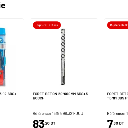
ie
Rupture De Stock
Rupture De S
5-12 SDS+
FORET BETON 20*600MM SDS+5
FORET BÉT
BOSCH
115MM SDS 
Référence: 1618.596.321-UUU
Référence: 
83
7
,20
DT
,80
DT