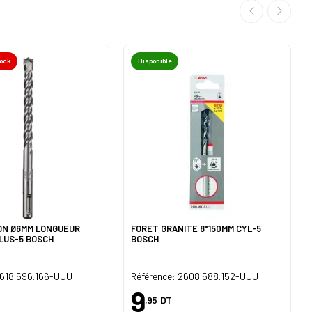
tock
Disponible
ON Ø6MM LONGUEUR
FORET GRANITE 8*150MM CYL-5
PLUS-5 BOSCH
BOSCH
1618.596.166-UUU
Référence: 2608.588.152-UUU
9
,95
DT