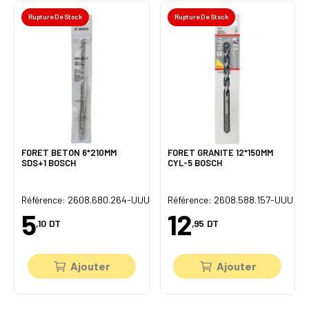
Rupture De Stock
Rupture De Stock
FORET BETON 6*210MM
FORET GRANITE 12*150MM
SDS+1 BOSCH
CYL-5 BOSCH
U
Référence: 2608.680.264-UUU
Référence: 2608.588.157-UUU
5
12
,10
DT
,95
DT
Ajouter
Ajouter