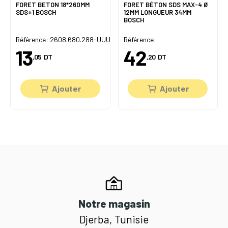
FORET BETON 18*260MM
FORET BÉTON SDS MAX-4 Ø
SDS+1 BOSCH
12MM LONGUEUR 34MM
BOSCH
U
Référence: 2608.680.288-UUU
Référence:
13
42
,05
DT
,20
DT
Ajouter
Ajouter
Notre magasin
Djerba, Tunisie