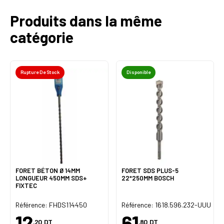
Produits dans la même
catégorie
Rupture De Stock
Disponible
FORET BÉTON Ø 14MM
FORET SDS PLUS-5
LONGUEUR 450MM SDS+
22*250MM BOSCH
FIXTEC
U
Référence: FHDS114450
Référence: 1618.596.232-UUU
12
61
,20
DT
,80
DT