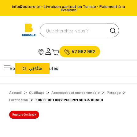
info@bstore.tn • Livraison partout en Tunisie • Paiement à la
livraison
52 962 962
Bons Plans
Nouveautés
صَيَّافِي
Accueil
Outillage
Accessoire et consommable
Perçage
Foret béton
FORET BETON 20*600MM SDS+5 BOSCH
Rupture De Stock