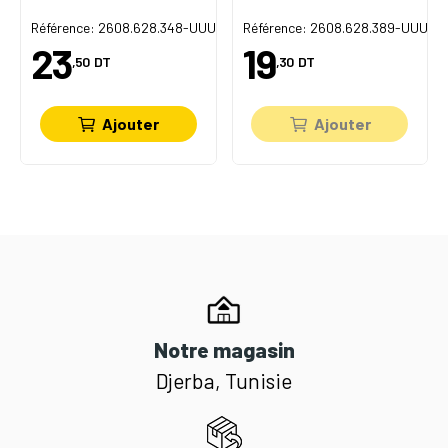
U
Référence: 2608.628.348-UUU
Référence: 2608.628.389-UUU
23
19
,50
DT
,30
DT
Ajouter
Ajouter
Notre magasin
Djerba, Tunisie