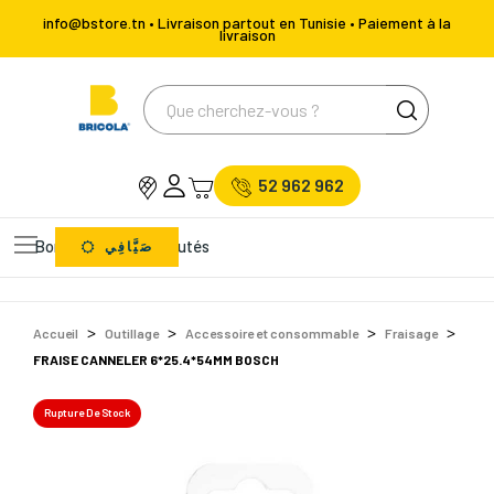
info@bstore.tn • Livraison partout en Tunisie • Paiement à la
livraison
52 962 962
Bons Plans
Nouveautés
صَيَّافِي
Accueil
Outillage
Accessoire et consommable
Fraisage
FRAISE CANNELER 6*25.4*54MM BOSCH
Rupture De Stock