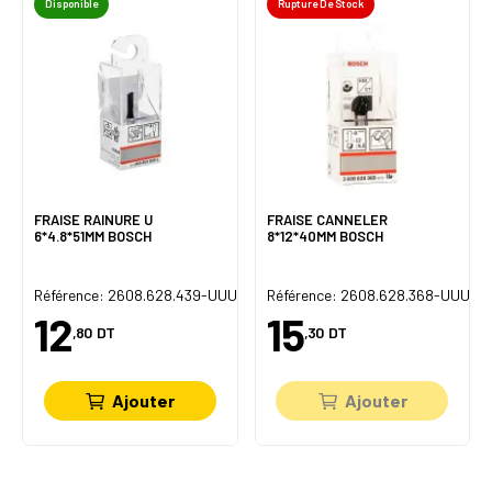
Disponible
Rupture De Stock
FRAISE RAINURE U
FRAISE CANNELER
6*4.8*51MM BOSCH
8*12*40MM BOSCH
U
Référence: 2608.628.439-UUU
Référence: 2608.628.368-UUU
12
15
,80
DT
,30
DT
Ajouter
Ajouter