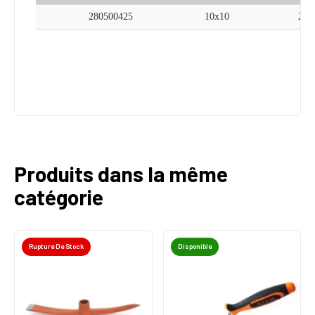
280500425
10x10
280
Produits dans la même
catégorie
Rupture De Stock
Disponible