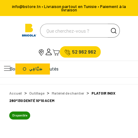
info@bstore.tn • Livraison partout en Tunisie • Paiement à la
livraison
52 962 962
Bons Plans
Nouveautés
صَيَّافِي
Accueil
Outillage
Matériel de chantier
PLATOIR INOX
280*130 DENTÉ 10*10 ACEM
Disponible