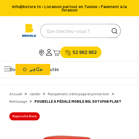
info@bstore.tn • Livraison partout en Tunisie • Paiement à la
livraison
52 962 962
Bons Plans
Nouveautés
صَيَّافِي
Accueil
Jardin
Rangement, nettoyage et protection
Nettoyage
POUBELLE À PÉDALE MOBILE 80L SOTUFAB PLAST
Rupture De Stock