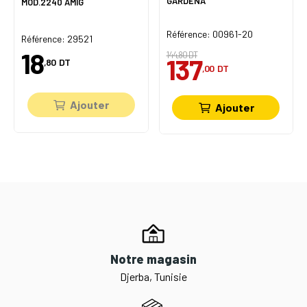
GARDENA
MOD.2240 AMIG
Référence: 00961-20
Référence: 29521
18
144,80 DT
137
,80
DT
,00
DT
Ajouter
Ajouter
Notre magasin
Djerba, Tunisie