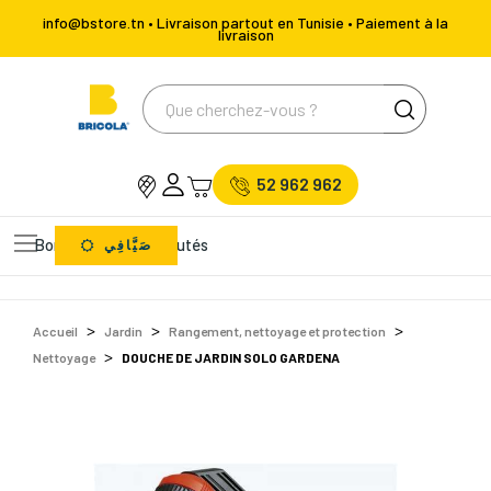
info@bstore.tn • Livraison partout en Tunisie • Paiement à la
livraison
52 962 962
Bons Plans
Nouveautés
صَيَّافِي
Accueil
Jardin
Rangement, nettoyage et protection
Nettoyage
DOUCHE DE JARDIN SOLO GARDENA