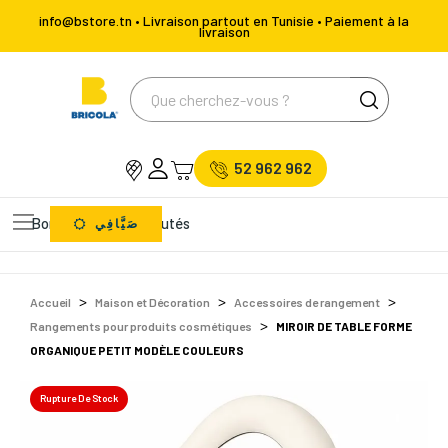
info@bstore.tn • Livraison partout en Tunisie • Paiement à la
livraison
52 962 962
Bons Plans
Nouveautés
صَيَّافِي
Accueil
Maison et Décoration
Accessoires de rangement
Rangements pour produits cosmétiques
MIROIR DE TABLE FORME
ORGANIQUE PETIT MODÈLE COULEURS
Rupture De Stock