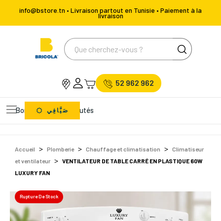
info@bstore.tn • Livraison partout en Tunisie • Paiement à la
livraison
52 962 962
Bons Plans
Nouveautés
صَيَّافِي
Accueil
Plomberie
Chauffage et climatisation
Climatiseur
et ventilateur
VENTILATEUR DE TABLE CARRÉ EN PLASTIQUE 60W
LUXURY FAN
Rupture De Stock