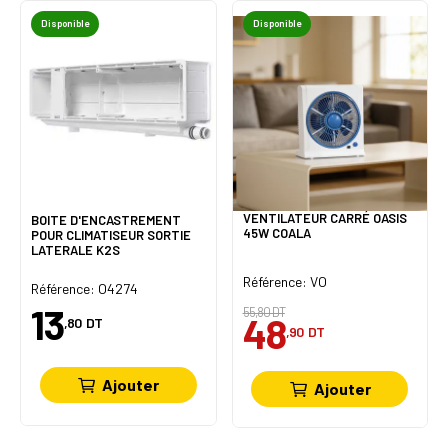
Disponible
Disponible
VENTILATEUR CARRÉ OASIS
BOITE D'ENCASTREMENT
45W COALA
POUR CLIMATISEUR SORTIE
LATERALE K2S
Référence: VO
Référence: O4274
13
55,80 DT
48
,80
DT
,90
DT
Ajouter
Ajouter