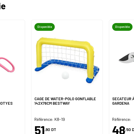
ie
Disponible
Disponible
CAGE DE WATER-POLO GONFLABLE
SECATEUR À
HOTYES
142X76CM BESTWAY
GARDENA
Référence: K8-19
Référence:
51
48
,90
DT
,50