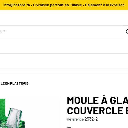
info@bstore.tn • Livraison partout en Tunisie • Paiement à la livraison
CLE EN PLASTIQUE
MOULE À GLA
COUVERCLE 
2532-2
Référence