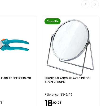
Disponible
 MAIN 20MM 12230-20
MIROIR BALANÇOIRE AVEC PIEDS
Ø17CM CHROMÉ
Référence: 99-3/43
18
DT
,90
DT