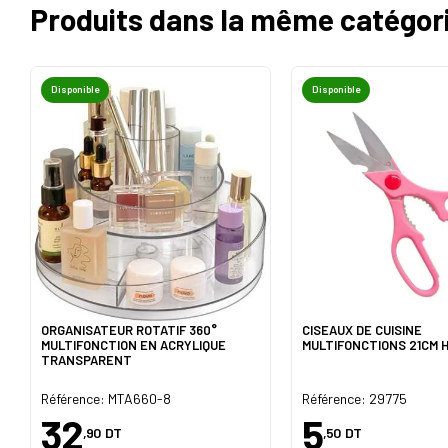
Produits dans la même catégor
Disponible
Disponible
ORGANISATEUR ROTATIF 360°
CISEAUX DE CUISINE
MULTIFONCTION EN ACRYLIQUE
MULTIFONCTIONS 21CM 
TRANSPARENT
Référence: MTA660-8
Référence: 29775
32
5
,90
DT
,50
DT