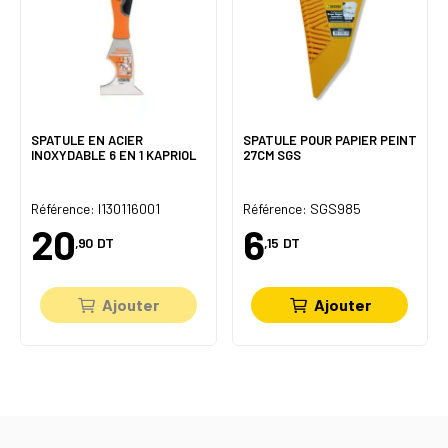
SPATULE EN ACIER
SPATULE POUR PAPIER PEINT
INOXYDABLE 6 EN 1 KAPRIOL
27CM SGS
Référence: I130116001
Référence: SGS985
20
6
,90
DT
,15
DT
Ajouter
Ajouter