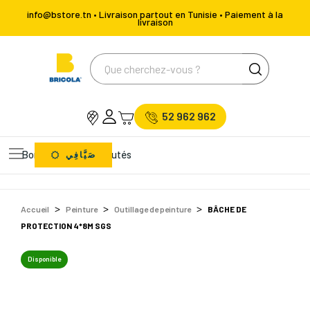
info@bstore.tn • Livraison partout en Tunisie • Paiement à la
livraison
52 962 962
Bons Plans
Nouveautés
صَيَّافِي
Accueil
Peinture
Outillage de peinture
BÂCHE DE
PROTECTION 4*8M SGS
Disponible