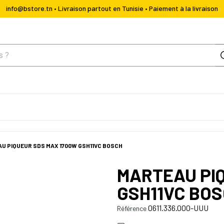
info@bstore.tn • Livraison partout en Tunisie • Paiement à la livraison
U PIQUEUR SDS MAX 1700W GSH11VC BOSCH
MARTEAU PI
GSH11VC BO
0611.336.000-UUU
Référence