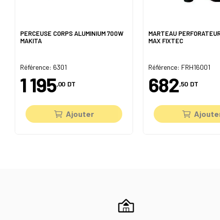
PERCEUSE CORPS ALUMINIUM 700W
MARTEAU PERFORATEUR
MAKITA
MAX FIXTEC
Référence: 6301
Référence: FRH16001
1 195
682
,00
DT
,50
DT
Ajouter
Ajoute