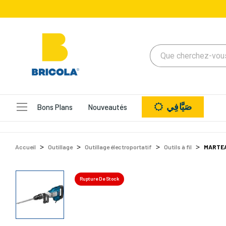
صَيَّافِي
Bons Plans
Nouveautés
Accueil
Outillage
Outillage électroportatif
Outils à fil
MARTEA
Rupture De Stock