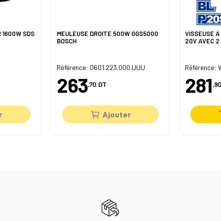
 1600W SDS
MEULEUSE DROITE 500W GGS5000
VISSEUSE À
BOSCH
20V AVEC 2
Référence: 0601.223.000.UUU
Référence:
263
281
,70
DT
,90
r
Ajouter