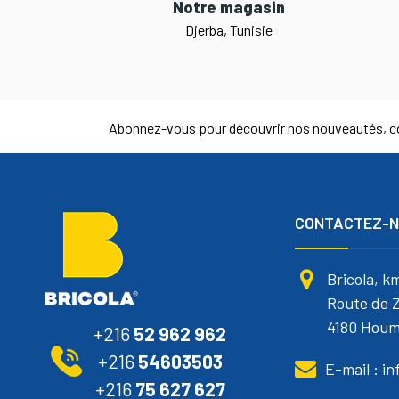
Notre magasin
Djerba, Tunisie
Abonnez-vous pour découvrir nos nouveautés, co
CONTACTEZ-
Bricola, k
Route de Z
4180 Houm
+216
52 962 962
+216
54603503
E-mail : i
+216
75 627 627