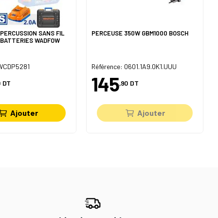
 PERCUSSION SANS FIL
PERCEUSE 350W GBM1000 BOSCH
 BATTERIES WADFOW
 WCDP5281
Référence: 0601.1A9.0K1.UUU
145
DT
,90
DT
Ajouter
Ajouter