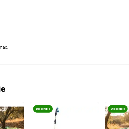
max.
ie
Disponible
Disponible