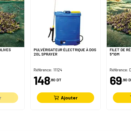
OLIVES
PULVÉRISATEUR ÉLECTRIQUE À DOS
FILET DE R
20L SPRAYER
5*10M
Référence: 11124
Référence: 
148
69
,80
DT
,90
D
r
Ajouter