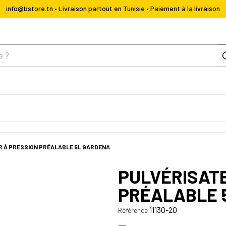
info@bstore.tn • Livraison partout en Tunisie • Paiement à la livraison
R À PRESSION PRÉALABLE 5L GARDENA
PULVÉRISAT
PRÉALABLE 
11130-20
Référence