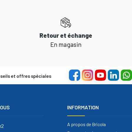
Retour et échange
En magasin
eils et offres spéciales
NOUS
INFORMATION
A propos de Bricola
m2