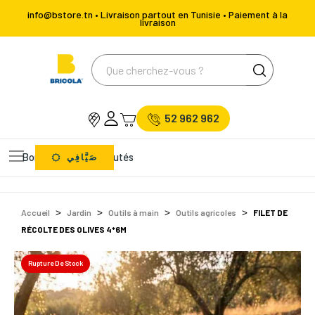
info@bstore.tn • Livraison partout en Tunisie • Paiement à la
livraison
52 962 962
Bons Plans
Nouveautés
صَيَّافِي
Accueil
Jardin
Outils à main
Outils agricoles
FILET DE
RÉCOLTE DES OLIVES 4*6M
Rupture De Stock