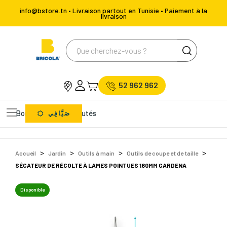
info@bstore.tn • Livraison partout en Tunisie • Paiement à la
livraison
52 962 962
Bons Plans
Nouveautés
صَيَّافِي
Accueil
Jardin
Outils à main
Outils de coupe et de taille
SÉCATEUR DE RÉCOLTE À LAMES POINTUES 160MM GARDENA
Disponible