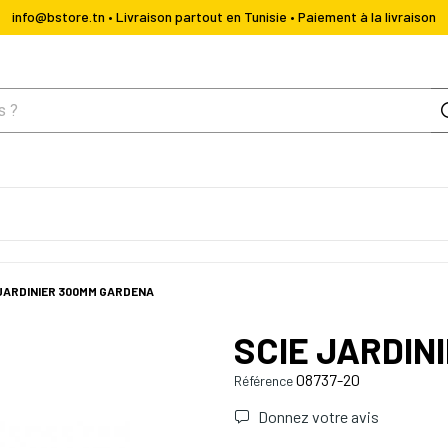
info@bstore.tn • Livraison partout en Tunisie • Paiement à la livraison
 JARDINIER 300MM GARDENA
SCIE JARDIN
08737-20
Référence
Donnez votre avis