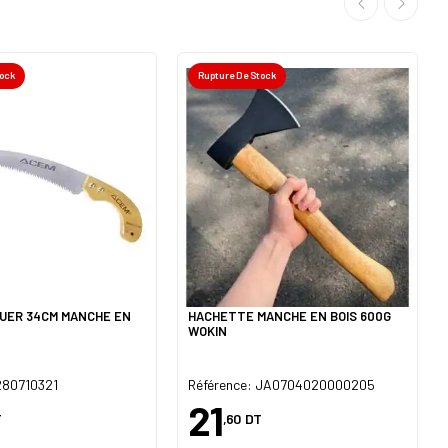
tock
Rupture De Stock
GUER 34CM MANCHE EN
HACHETTE MANCHE EN BOIS 600G
WOKIN
280710321
Référence: JA0704020000205
21
T
,60
DT