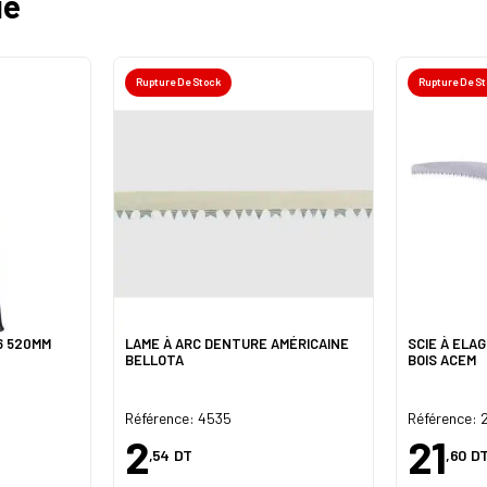
ie
Rupture De Stock
Rupture De S
06 520MM
LAME À ARC DENTURE AMÉRICAINE
SCIE À ELA
BELLOTA
BOIS ACEM
Référence: 4535
Référence: 
2
21
,54
DT
,60
D