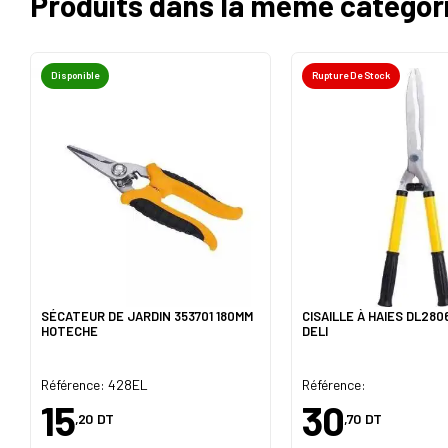
Produits dans la même catégor
Disponible
Rupture De Stock
SÉCATEUR DE JARDIN 353701 180MM
CISAILLE À HAIES DL28
HOTECHE
DELI
Référence: 428EL
Référence:
15
30
,20
DT
,70
DT