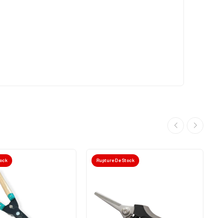
tock
Rupture De Stock