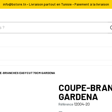
info@bstore.tn • Livraison partout en Tunisie • Paiement à la livraison
E-BRANCHES EASYCUT 70CM GARDENA
COUPE-BRAN
GARDENA
12004-20
Référence