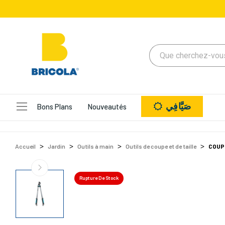
صَيَّافِي
Bons Plans
Nouveautés
Accueil
Jardin
Outils à main
Outils de coupe et de taille
COUP
Rupture De Stock