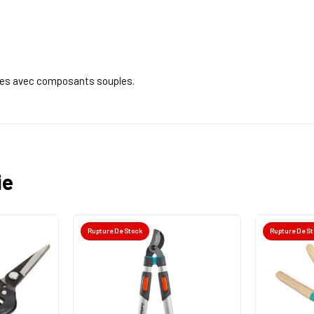
ues avec composants souples.
ie
Rupture De Stock
Rupture De S