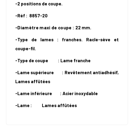
-2 positions de coupe.
-Réf :
8857-20
-Diamètre maxi de coupe :
22 mm.
-Type de lames : franches. Racle-sève et
coupe-fil.
-Type de coupe
: Lame franche
-Lame supérieure
: Revêtement antiadhésif,
Lames affûtées
-Lame inférieure
: Acier inoxydable
-Lame :
Lames affûtées