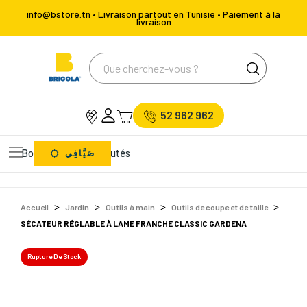
info@bstore.tn • Livraison partout en Tunisie • Paiement à la
livraison
52 962 962
Bons Plans
Nouveautés
صَيَّافِي
Accueil
Jardin
Outils à main
Outils de coupe et de taille
SÉCATEUR RÉGLABLE À LAME FRANCHE CLASSIC GARDENA
Rupture De Stock