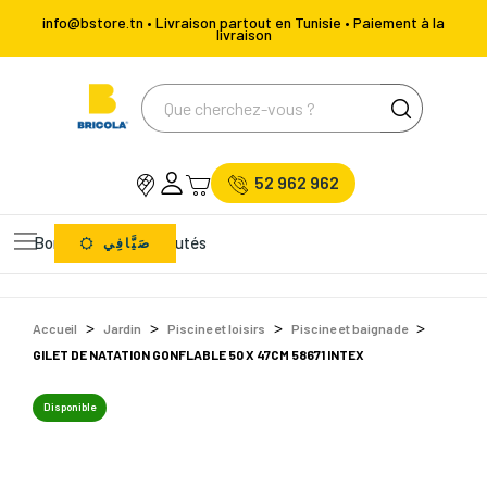
info@bstore.tn • Livraison partout en Tunisie • Paiement à la
livraison
52 962 962
Bons Plans
Nouveautés
صَيَّافِي
Accueil
Jardin
Piscine et loisirs
Piscine et baignade
GILET DE NATATION GONFLABLE 50 X 47CM 58671 INTEX
Disponible