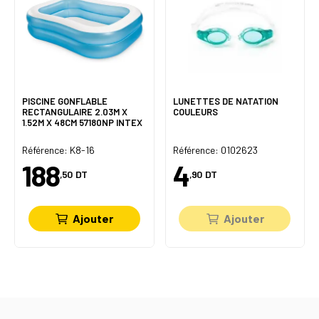
PISCINE GONFLABLE
LUNETTES DE NATATION
RECTANGULAIRE 2.03M X
COULEURS
1.52M X 48CM 57180NP INTEX
Référence: K8-16
Référence: 0102623
188
4
,50
DT
,90
DT
Ajouter
Ajouter