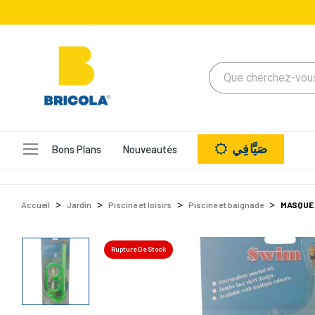
صَيَّافِي
Bons Plans
Nouveautés
Accueil
Jardin
Piscine et loisirs
Piscine et baignade
MASQUE 
Rupture De Stock