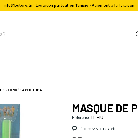
info@bstore.tn • Livraison partout en Tunisie • Paiement à la livraison
DE PLONGÉE AVEC TUBA
MASQUE DE 
H4-10
Référence
Donnez votre avis