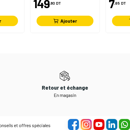
149
7
,80
DT
,65
DT
r
Ajouter
Retour et échange
En magasin
nseils et offres spéciales