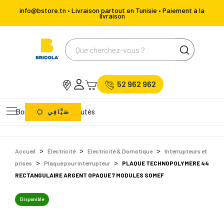
info@bstore.tn • Livraison partout en Tunisie • Paiement à la
livraison
52 962 962
Bons Plans
Nouveautés
صَيَّافِي
Accueil
Électricité
Electricité & Domotique
Interrupteurs et
prises
Plaque pour interrupteur
PLAQUE TECHNOPOLYMERE 44
RECTANGULAIRE ARGENT OPAQUE 7 MODULES SOMEF
Disponible