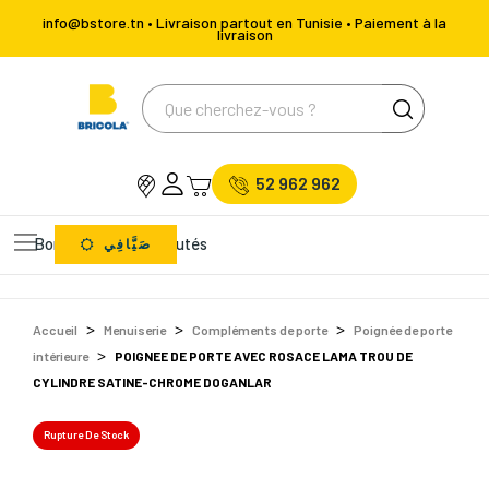
info@bstore.tn • Livraison partout en Tunisie • Paiement à la
livraison
52 962 962
Bons Plans
Nouveautés
صَيَّافِي
Accueil
Menuiserie
Compléments de porte
Poignée de porte
intérieure
POIGNEE DE PORTE AVEC ROSACE LAMA TROU DE
CYLINDRE SATINE-CHROME DOGANLAR
Rupture De Stock