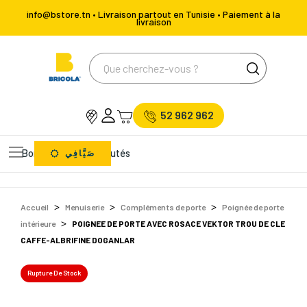
info@bstore.tn • Livraison partout en Tunisie • Paiement à la
livraison
52 962 962
Bons Plans
Nouveautés
صَيَّافِي
Accueil
Menuiserie
Compléments de porte
Poignée de porte
intérieure
POIGNEE DE PORTE AVEC ROSACE VEKTOR TROU DE CLE
CAFFE-ALBRIFINE DOGANLAR
Rupture De Stock