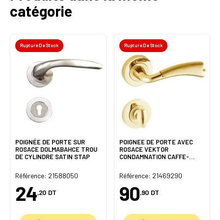
catégorie
Rupture De Stock
Rupture De Stock
POIGNÉE DE PORTE SUR
POIGNEE DE PORTE AVEC
ROSACE DOLMABAHCE TROU
ROSACE VEKTOR
DE CYLINDRE SATIN STAP
CONDAMNATION CAFFE-
ALBRIFINE DOGNLAR
Référence: 21588050
Référence: 21469290
24
90
,20
DT
,90
DT