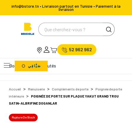
info@bstore.tn • Livraison partout en Tunisie • Paiement à la
livraison
52 962 962
Bons Plans
Nouveautés
صَيَّافِي
Accueil
Menuiserie
Compléments de porte
Poignée de porte
intérieure
POIGNÉE DE PORTE SUR PLAQUE YAKUT GRAND TROU
SATIN-ALBRIFINE DOGANLAR
Rupture De Stock