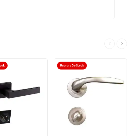
tock
Rupture De Stock