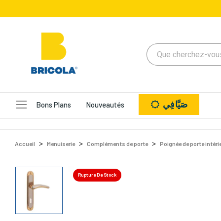
صَيَّافِي
Bons Plans
Nouveautés
Accueil
Menuiserie
Compléments de porte
Poignée de porte intéri
Rupture De Stock