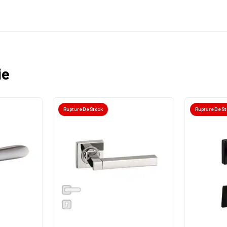
ie
Rupture De Stock
Rupture De S