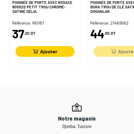
POIGNÉE DE PORTE AVEC ROSACE
POIGNÉE DE PORTE AVE
805520 PETIT TROU CHROMÉ-
BORA TROU DE CLÉ SATI
SATINÉ DELIA
DOGANLAR
Référence: RI0187
Référence: 21469562
37
44
,20
DT
,50
DT
Ajouter
Ajoute
Notre magasin
Djerba, Tunisie