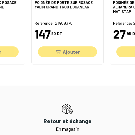
C ROSACE
POIGNÉE DE PORTE SUR ROSACE
POIGNÉE DE
NÉ
YALIN GRAND TROU DOGANLAR
ALHAMBRA 
MAT STAP
Référence: 21469376
Référence: 
147
27
,80
DT
,95
D
r
Ajouter
Retour et échange
En magasin