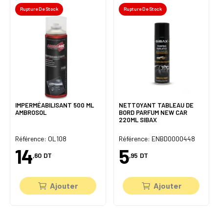
Rupture De Stock
Rupture De Stock
IMPERMÉABILISANT 500 ML
NETTOYANT TABLEAU DE
AMBROSOL
BORD PARFUM NEW CAR
220ML SIBAX
Référence: OL108
Référence: ENBD0000448
14
5
,60
DT
,95
DT
Ajouter
Ajouter