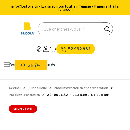
info@bstore.tn • Livraison partout en Tunisie • Paiement à la
livraison
52 962 962
Bons Plans
Nouveautés
صَيَّافِي
Accueil
Quincaillerie
Produit d'entretien et de réparation
Produits d'entretien
AÉROSOL À AIR SEC 150ML 1ST EDITION
Rupture De Stock