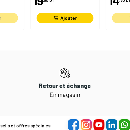
19
14
,90
DT
,60
D
r
Ajouter
Retour et échange
En magasin
eils et offres spéciales