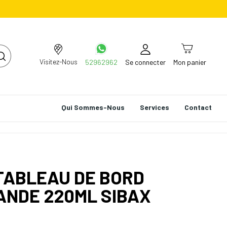
Visitez-Nous
52962962
Se connecter
Mon panier
Qui Sommes-Nous
Services
Contact
TABLEAU DE BORD
ANDE 220ML SIBAX