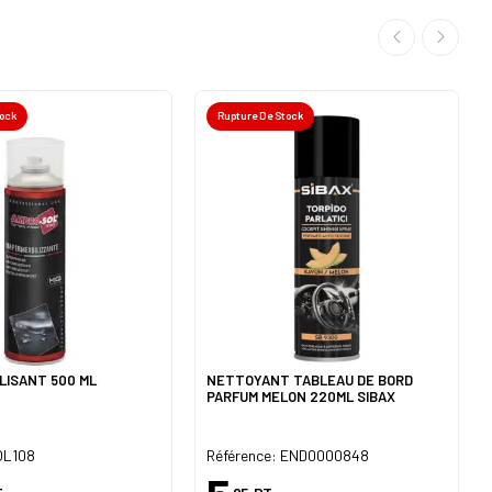
tock
Rupture De Stock
LISANT 500 ML
NETTOYANT TABLEAU DE BORD
PARFUM MELON 220ML SIBAX
OL108
Référence: END0000848