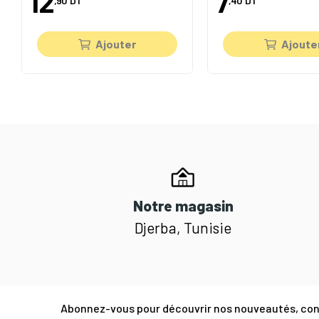
12
7
,90
DT
,40
DT
Ajouter
Ajoute
Notre magasin
Djerba, Tunisie
Abonnez-vous pour découvrir nos nouveautés, cons