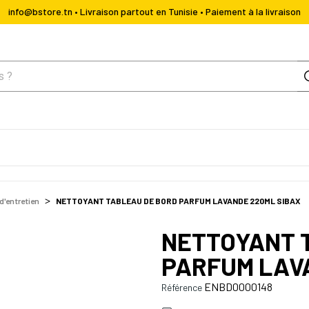
info@bstore.tn • Livraison partout en Tunisie • Paiement à la livraison
d'entretien
NETTOYANT TABLEAU DE BORD PARFUM LAVANDE 220ML SIBAX
NETTOYANT 
PARFUM LAV
ENBD0000148
Référence