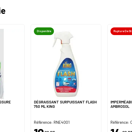
ie
Disponible
Rupture De S
ISSURE
DÉGRAISSANT SURPUISSANT FLASH
IMPERMÉABI
750 ML KING
AMBROSOL
Référence: RNE4001
Référence: 