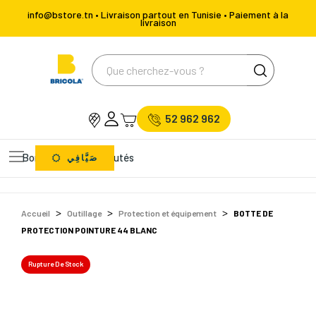
info@bstore.tn • Livraison partout en Tunisie • Paiement à la
livraison
52 962 962
Bons Plans
Nouveautés
صَيَّافِي
Accueil
Outillage
Protection et équipement
BOTTE DE
PROTECTION POINTURE 44 BLANC
Rupture De Stock