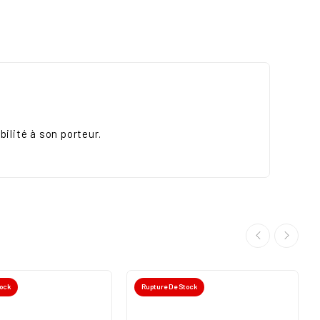
ilité à son porteur.
tock
Rupture De Stock