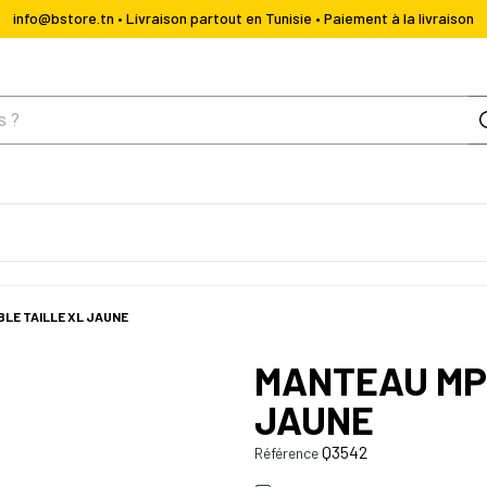
info@bstore.tn • Livraison partout en Tunisie • Paiement à la livraison
LE TAILLE XL JAUNE
MANTEAU MP
JAUNE
Q3542
Référence