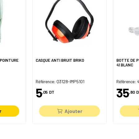
 POINTURE
CASQUE ANTI BRUIT BRIKO
BOTTE DE 
41 BLANC
Référence: Q3128-IMP5101
Référence: 
5
35
,05
DT
,80
D
r
Ajouter