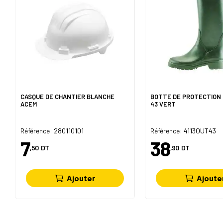
CASQUE DE CHANTIER BLANCHE
BOTTE DE PROTECTION
ACEM
43 VERT
Référence: 280110101
Référence: 4113OUT43
7
38
,50
DT
,90
DT
Ajouter
Ajoute