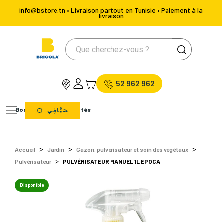
info@bstore.tn • Livraison partout en Tunisie • Paiement à la
livraison
52 962 962
Bons Plans
Nouveautés
صَيَّافِي
Accueil
Jardin
Gazon, pulvérisateur et soin des végétaux
Pulvérisateur
PULVÉRISATEUR MANUEL 1L EPOCA
Disponible