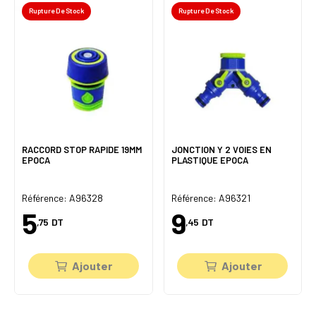
Rupture De Stock
Rupture De Stock
RACCORD STOP RAPIDE 19MM
JONCTION Y 2 VOIES EN
EPOCA
PLASTIQUE EPOCA
Référence: A96328
Référence: A96321
5
9
,75
DT
,45
DT
Ajouter
Ajouter