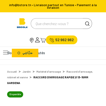
info@bstore.tn • Livraison partout en Tunisie • Paiement à la
livraison
52 962 962
Bons Plans
Nouveautés
صَيَّافِي
Accueil
Jardin
Matériel d'arrosage
Raccord d'arrosage,
robinet et vanne
RACCORD D’ARROSAGE RAPIDE Ø 13-15MM
GARDENA
Disponible