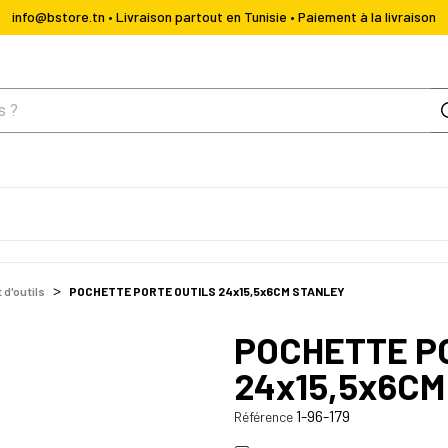
info@bstore.tn • Livraison partout en Tunisie • Paiement à la livraison
d'outils
POCHETTE PORTE OUTILS 24x15,5x6CM STANLEY
POCHETTE P
24x15,5x6C
1-96-179
Référence