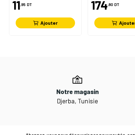
11
174
,95
DT
,80
DT
Ajouter
Ajoute
Notre magasin
Djerba, Tunisie
Abonnez-vous pour découvrir nos nouveautés, cons