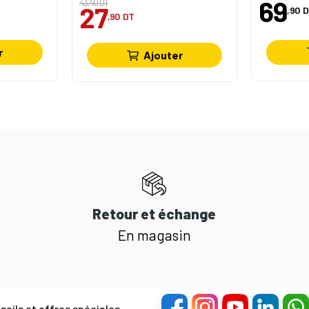
69
43,40 DT
27
,90
D
,90
DT
r
Ajouter
Retour et échange
En magasin
eils et offres spéciales