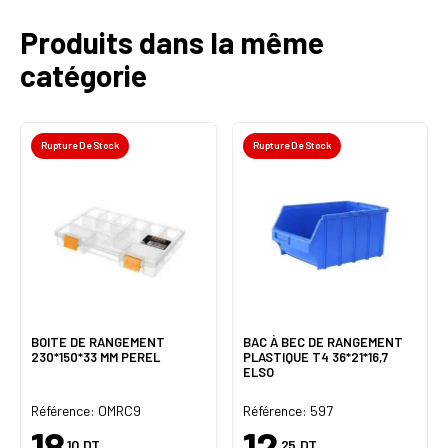
Produits dans la même
catégorie
Rupture De Stock
Rupture De Stock
BOITE DE RANGEMENT
BAC À BEC DE RANGEMENT
230*150*33 MM PEREL
PLASTIQUE T4 36*21*16,7
ELSO
Référence: OMRC9
Référence: 597
18
12
,10
DT
,25
DT