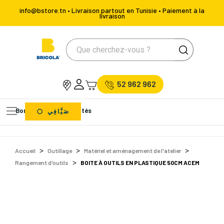
info@bstore.tn • Livraison partout en Tunisie • Paiement à la
livraison
52 962 962
Bons Plans
Nouveautés
صَيَّافِي
Accueil
Outillage
Matériel et aménagement de l'atelier
Rangement d'outils
BOITE À OUTILS EN PLASTIQUE 50CM ACEM