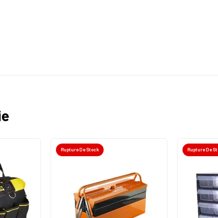
ie
Rupture De Stock
Rupture De S