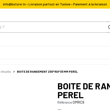
info@bstore.tn • Livraison partout en Tunisie • Paiement à la livraison
d'outils
BOITE DE RANGEMENT 230*150*33 MM PEREL
BOITE DE RA
PEREL
OMRC9
Référence