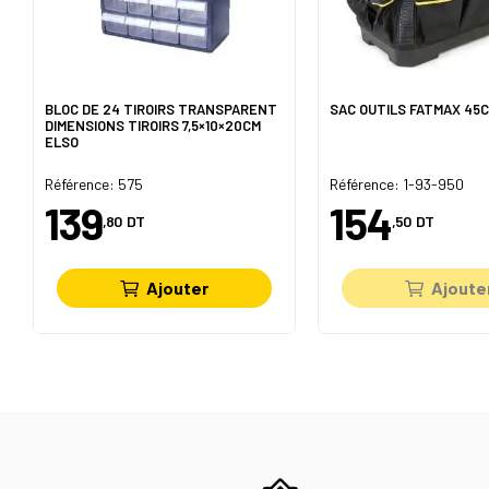
BLOC DE 24 TIROIRS TRANSPARENT
SAC OUTILS FATMAX 45
DIMENSIONS TIROIRS 7,5×10×20CM
ELSO
Référence: 575
Référence: 1-93-950
139
154
,80
DT
,50
DT
Ajouter
Ajoute