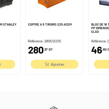
CM STANLEY
COFFRE A 5 TIROIRS 225 ACEM
BLOC DE 16
PP DIMENSIO
ELSO
Référence: 280512225
Référence:
280
46
,37
DT
,60
r
Ajouter