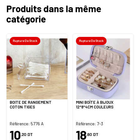
Produits dans la même
catégorie
Rupture De Stock
Rupture De Stock
BOITE DE RANGEMENT
MINI BOÎTE À BIJOUX
COTON TIGES
12*8*4CM COULEURS
Référence: 5776 A
Référence: 7-3
10
18
,20
DT
,60
DT