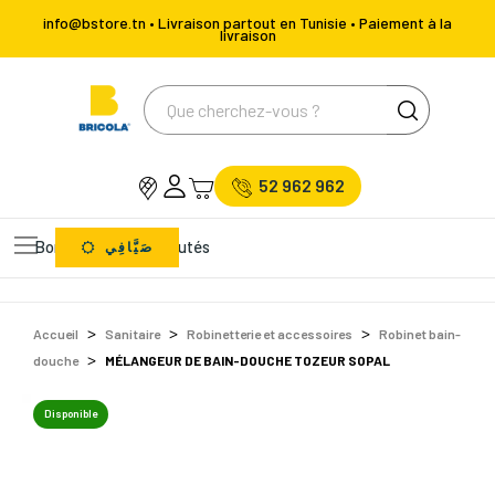
info@bstore.tn • Livraison partout en Tunisie • Paiement à la
livraison
52 962 962
Bons Plans
Nouveautés
صَيَّافِي
Accueil
Sanitaire
Robinetterie et accessoires
Robinet bain-
douche
MÉLANGEUR DE BAIN-DOUCHE TOZEUR SOPAL
Disponible