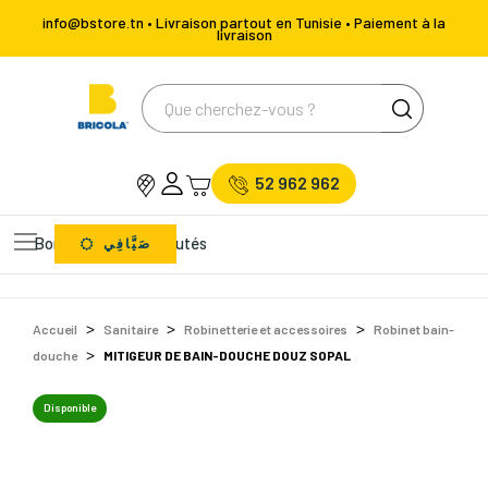
info@bstore.tn • Livraison partout en Tunisie • Paiement à la
livraison
52 962 962
Bons Plans
Nouveautés
صَيَّافِي
Accueil
Sanitaire
Robinetterie et accessoires
Robinet bain-
douche
MITIGEUR DE BAIN-DOUCHE DOUZ SOPAL
Disponible