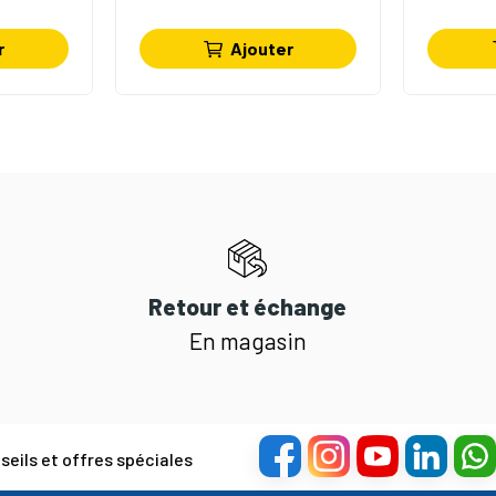
r
Ajouter
Retour et échange
En magasin
eils et offres spéciales