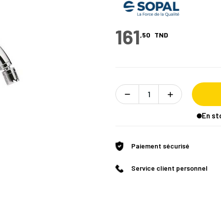
161
,50
TND
En st
Paiement sécurisé
Service client personnel