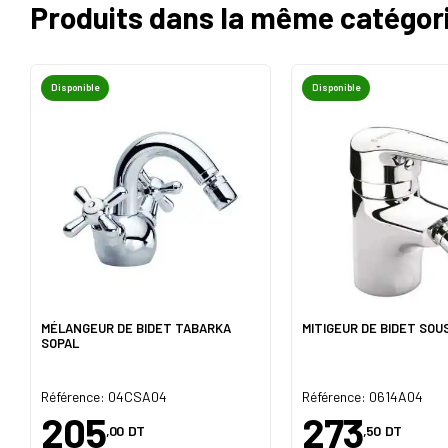
Produits dans la même catégor
Disponible
Disponible
MÉLANGEUR DE BIDET TABARKA
MITIGEUR DE BIDET SOU
SOPAL
Référence: 04CSA04
Référence: 0614A04
205
273
,00
DT
,50
DT