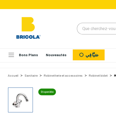
صَيَّافِي
Bons Plans
Nouveautés
Accueil
Sanitaire
Robinetterie et accessoires
Robinet bidet
M
Disponible