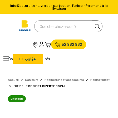
info@bstore.tn • Livraison partout en Tunisie • Paiement à la
livraison
52 962 962
Bons Plans
Nouveautés
صَيَّافِي
Accueil
Sanitaire
Robinetterie et accessoires
Robinet bidet
MITIGEUR DE BIDET BIZERTE SOPAL
Disponible