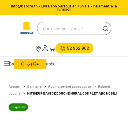
info@bstore.tn • Livraison partout en Tunisie • Paiement à la
livraison
52 962 962
Bons Plans
Nouveautés
صَيَّافِي
Accueil
Sanitaire
Robinetterie et accessoires
Robinet
douche
MITIGEUR BAIN DE DOUCHE MURAL COMPLET ABC NOBILI
Disponible