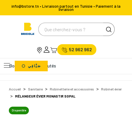
info@bstore.tn • Livraison partout en Tunisie • Paiement à la
livraison
52 962 962
Bons Plans
Nouveautés
صَيَّافِي
Accueil
Sanitaire
Robinetterie et accessoires
Robinet évier
MÉLANGEUR ÉVIER MONASTIR SOPAL
Disponible